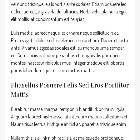
vel nunc tristique, eu lobortis ante sodales. Etiam posuere leo
ut leo laoreet, a gravida dui ultricies. Morbi vehicula nulla eget
elit mollis, at condimentum est feugiat.
Duis mattis laoreet neque, et ornare neque sollicitudin at.
Proin sagittis dolor sed mi elementum pretium. Donec et justo
ante. Vivamus egestas sodales est, eu rhoncus urna semper
eu. Cum sociis natoque penatibus et magnis dis parturient
montes, nascetur ridiculus mus. Integer tristique elit lobortis
purus bibendum, quis dictum metus mattis.
Phasellus Posuere Felis Sed Eros Porttitor
Mattis
Curabitur massa magna, tempor in blandit id, porta in ligula.
Aliquam laoreet nisl massa, at interdum mauris sollicitudin et.
Mauris risus lectus, tristique at nisl at, pharetra tristique enim.
Nullam this is a link nibh facilisis, at malesuada orci congue.