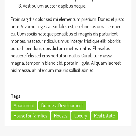
Vestibulum auctor dapibus neque.
Proin sagittis dolor sed mi elementum pretium. Donec et justo
ante. Vivamus egestas sodales est, eu rhoncus urna semper
eu. Cum sociis natoque penatibus et magnis dis parturient
montes, nascetur ridiculus mus. Integer tristique elit lobortis
purus bibendum, quis dictum metus mattis. Phasellus
posuere felis sed eros porttitor mattis. Curabitur massa
magna, tempor in blandit id, porta in ligula. Aliquam laoreet
nisl massa, at interdum mauris sollicitudin et.
Tags
Apartment
Business Development
House for families
Houzez
Luxury
Real Estate