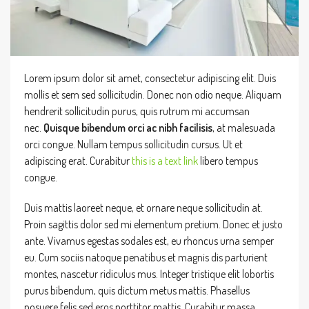
Lorem ipsum dolor sit amet, consectetur adipiscing elit. Duis
mollis et sem sed sollicitudin. Donec non odio neque. Aliquam
hendrerit sollicitudin purus, quis rutrum mi accumsan
nec.
Quisque bibendum orci ac nibh facilisis
, at malesuada
orci congue. Nullam tempus sollicitudin cursus. Ut et
adipiscing erat. Curabitur
this is a text link
libero tempus
congue.
Duis mattis laoreet neque, et ornare neque sollicitudin at.
Proin sagittis dolor sed mi elementum pretium. Donec et justo
ante. Vivamus egestas sodales est, eu rhoncus urna semper
eu. Cum sociis natoque penatibus et magnis dis parturient
montes, nascetur ridiculus mus. Integer tristique elit lobortis
purus bibendum, quis dictum metus mattis. Phasellus
posuere felis sed eros porttitor mattis. Curabitur massa