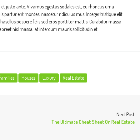
 et justo ante. Vivamus egestas sodales est, eu rhoncus urna
parturient montes, nascetur ridiculus mus. Integer tristique elit
asellus posuere felis sed eros porttitor mattis. Curabitur massa
aoreet nisl massa, at interdum mauris sollicitudin et.
families
Houzez
Luxury
Real Estate
Next Post
The Ultimate Cheat Sheet On Real Estate