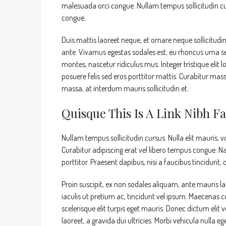
malesuada orci congue. Nullam tempus sollicitudin cur
congue.
Duis mattis laoreet neque, et ornare neque sollicitudi
ante. Vivamus egestas sodales est, eu rhoncus urna s
montes, nascetur ridiculus mus. Integer tristique elit
posuere felis sed eros porttitor mattis. Curabitur mass
massa, at interdum mauris sollicitudin et.
Quisque This Is A Link Nibh Fa
Nullam tempus sollicitudin cursus. Nulla elit mauris, v
Curabitur adipiscing erat vel libero tempus congue.
porttitor. Praesent dapibus, nisi a faucibus tincidunt
Proin suscipit, ex non sodales aliquam, ante mauris l
iaculis ut pretium ac, tincidunt vel ipsum. Maecenas
scelerisque elit turpis eget mauris. Donec dictum elit v
laoreet, a gravida dui ultricies. Morbi vehicula nulla e