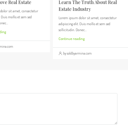
ve Real Estate
Learn The Truth About Real
Estate Industry
olor sit amet, consectetur
. Duis mollis et sem sed
Lorem ipsum dolor sit amet, consectetur
onec...
adipiscing elit. Duis mollis et sem sed
sollicitudin. Donec...
ding
Continue reading
rmina.com
by soldbyarmina.com