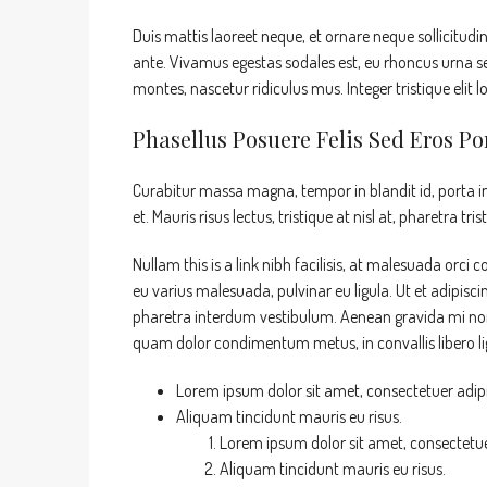
Duis mattis laoreet neque, et ornare neque sollicitudi
ante. Vivamus egestas sodales est, eu rhoncus urna s
montes, nascetur ridiculus mus. Integer tristique elit
Phasellus Posuere Felis Sed Eros Por
Curabitur massa magna, tempor in blandit id, porta in 
et. Mauris risus lectus, tristique at nisl at, pharetra tri
Nullam this is a link nibh facilisis, at malesuada orci 
eu varius malesuada, pulvinar eu ligula. Ut et adipisc
pharetra interdum vestibulum. Aenean gravida mi non a
quam dolor condimentum metus, in convallis libero lig
Lorem ipsum dolor sit amet, consectetuer adipis
Aliquam tincidunt mauris eu risus.
Lorem ipsum dolor sit amet, consectetuer
Aliquam tincidunt mauris eu risus.