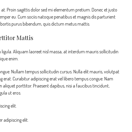
n at. Proin sagittis dolor sed mi elementum pretium. Donec et justo
emper eu. Cum sociis natoque penatibus et magnis dis parturient
 lobortis purus bibendum, quis dictum metus mattis.
ttitor Mattis
ligula. Aliquam laoreet nisl massa, at interdum mauris sollicitudin
stique enim.
congue. Nullam tempus sollicitudin cursus. Nulla elit mauris, volutpat
ing erat. Curabitur adipiscing erat vel libero tempus congue. Nam
liquet porttitor. Praesent dapibus, nisi a faucibus tincidunt,
ula ut eros.
cing elit.
 adipiscing elit.