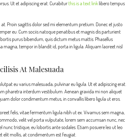
sus. Ut et adipiscing erat. Curabitur
this is a text link
libero tempus
n at. Proin sagittis dolor sed mi elementum pretium. Donec et justo
emper eu. Cum sociis natoque penatibus et magnis dis parturient
 lobortis purus bibendum, quis dictum metus mattis. Phasellus
a magna, tempor in blandit id, porta in ligula. Aliquam laoreet nisl
cilisis At Malesuada
olutpat eu varius malesuada, pulvinar eu ligula. Ut et adipiscing erat.
 Nam pharetra interdum vestibulum. Aenean gravida mi non aliquet
, quam dolor condimentum metus, in convallis libero ligula ut eros.
aoreet felis, vitae fermentum ligula nibh ut ex. Vivamus sem magna,
 commodo, velit vel porta vulputate, lorem sem accumsan nunc, nec
el nunc tristique, eu lobortis ante sodales. Etiam posuere leo ut leo
get elit mollis, at condimentum est feugiat.