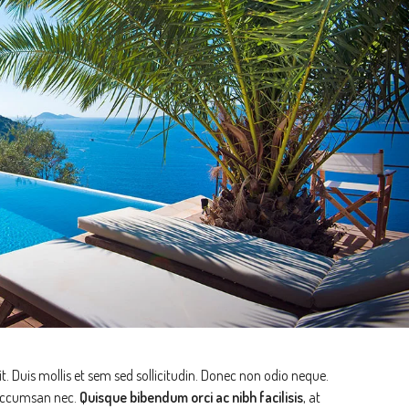
t. Duis mollis et sem sed sollicitudin. Donec non odio neque.
 accumsan nec.
Quisque bibendum orci ac nibh facilisis
, at