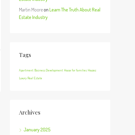
Martin Moore
on
Learn The Truth About Real
Estate Industry
Tags
Apartment
Business Development
House for families
Houzez
Luxury
Real Estate
Archives
January 2025