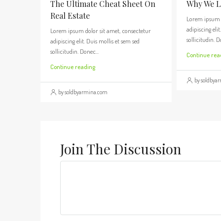
The Ultimate Cheat Sheet On
Why We Lo
Real Estate
Lorem ipsum d
adipiscing elit
Lorem ipsum dolor sit amet, consectetur
sollicitudin. D
adipiscing elit. Duis mollis et sem sed
sollicitudin. Donec...
Continue rea
Continue reading
by soldbya
by soldbyarmina.com
Join The Discussion