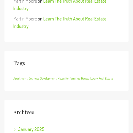
Martin Moore
on
Learn The Truth About Real Estate
Industry
Martin Moore
on
Learn The Truth About Real Estate
Industry
Tags
Apartment
Business Development
House for families
Houzez
Luxury
Real Estate
Archives
January 2025