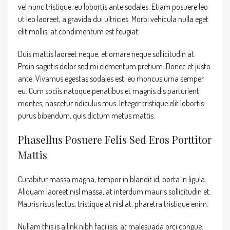
vel nunc tristique, eu lobortis ante sodales. Etiam posuere leo
ut leo laoreet, a gravida dui ultricies. Morbi vehicula nulla eget
elit mollis, at condimentum est feugiat.
Duis mattis laoreet neque, et ornare neque sollicitudin at.
Proin sagittis dolor sed mi elementum pretium. Donec et justo
ante. Vivamus egestas sodales est, eu rhoncus urna semper
eu. Cum sociis natoque penatibus et magnis dis parturient
montes, nascetur ridiculus mus. Integer tristique elit lobortis
purus bibendum, quis dictum metus mattis.
Phasellus Posuere Felis Sed Eros Porttitor
Mattis
Curabitur massa magna, tempor in blandit id, porta in ligula.
Aliquam laoreet nisl massa, at interdum mauris sollicitudin et.
Mauris risus lectus, tristique at nisl at, pharetra tristique enim.
Nullam this is a link nibh facilisis, at malesuada orci congue.