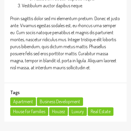
Vestibulum auctor dapibus neque.
Proin sagittis dolor sed mi elementum pretium. Donec et justo
ante. Vivamus egestas sodales est, eu rhoncus urna semper
eu. Cum sociis natoque penatibus et magnis dis parturient
montes, nascetur ridiculus mus. Integer tristique elit lobortis
purus bibendum, quis dictum metus mattis. Phasellus
posuere felis sed eros porttitor mattis. Curabitur massa
magna, tempor in blandit id, porta in ligula. Aliquam laoreet
nisl massa, at interdum mauris sollicitudin et.
Tags
Apartment
Business Development
House for families
Houzez
Luxury
Real Estate