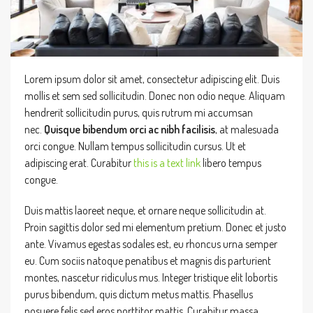
Lorem ipsum dolor sit amet, consectetur adipiscing elit. Duis
mollis et sem sed sollicitudin. Donec non odio neque. Aliquam
hendrerit sollicitudin purus, quis rutrum mi accumsan
nec.
Quisque bibendum orci ac nibh facilisis
, at malesuada
orci congue. Nullam tempus sollicitudin cursus. Ut et
adipiscing erat. Curabitur
this is a text link
libero tempus
congue.
Duis mattis laoreet neque, et ornare neque sollicitudin at.
Proin sagittis dolor sed mi elementum pretium. Donec et justo
ante. Vivamus egestas sodales est, eu rhoncus urna semper
eu. Cum sociis natoque penatibus et magnis dis parturient
montes, nascetur ridiculus mus. Integer tristique elit lobortis
purus bibendum, quis dictum metus mattis. Phasellus
posuere felis sed eros porttitor mattis. Curabitur massa