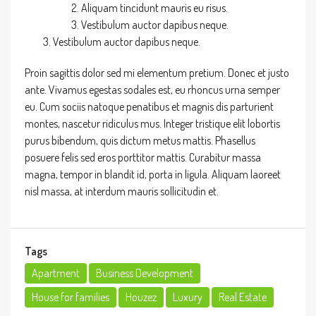
Aliquam tincidunt mauris eu risus.
Vestibulum auctor dapibus neque.
Vestibulum auctor dapibus neque.
Proin sagittis dolor sed mi elementum pretium. Donec et justo
ante. Vivamus egestas sodales est, eu rhoncus urna semper
eu. Cum sociis natoque penatibus et magnis dis parturient
montes, nascetur ridiculus mus. Integer tristique elit lobortis
purus bibendum, quis dictum metus mattis. Phasellus
posuere felis sed eros porttitor mattis. Curabitur massa
magna, tempor in blandit id, porta in ligula. Aliquam laoreet
nisl massa, at interdum mauris sollicitudin et.
Tags
Apartment
Business Development
House for families
Houzez
Luxury
Real Estate