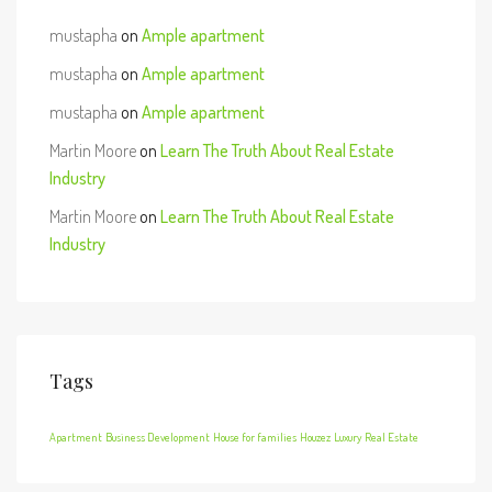
mustapha
on
Ample apartment
mustapha
on
Ample apartment
mustapha
on
Ample apartment
Martin Moore
on
Learn The Truth About Real Estate
Industry
Martin Moore
on
Learn The Truth About Real Estate
Industry
Tags
Apartment
Business Development
House for families
Houzez
Luxury
Real Estate