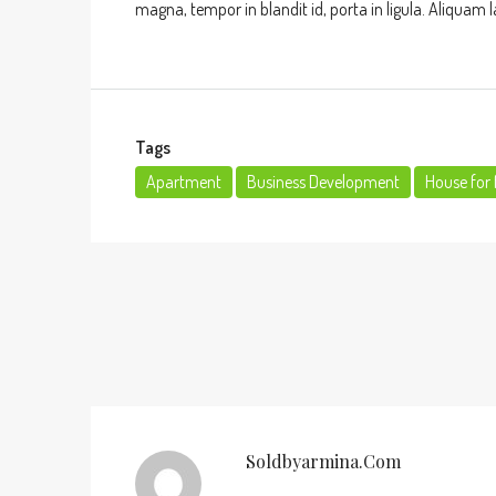
magna, tempor in blandit id, porta in ligula. Aliquam l
Tags
Apartment
Business Development
House for 
Soldbyarmina.com