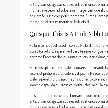
ante. Vivamus egestas sodales est, eu rhoncus urna s
montes, nascetur ridiculus mus. Integer tristique elit
posuere felis sed eros porttitor mattis. Curabitur mass
massa, at interdum mauris sollicitudin et.
Quisque This Is A Link Nibh Fa
Nullam tempus sollicitudin cursus. Nulla elit mauris, v
Curabitur adipiscing erat vel libero tempus congue.
porttitor. Praesent dapibus, nisi a faucibus tincidunt
Proin suscipit, ex non sodales aliquam, ante mauris l
iaculis ut pretium ac, tincidunt vel ipsum. Maecenas
scelerisque elit turpis eget mauris. Donec dictum elit v
laoreet, a gravida dui ultricies. Morbi vehicula nulla e
Duis mattis laoreet neque, et ornare neque sollicitudi
ante. Vivamus egestas sodales est, eu rhoncus urna s
montes, nascetur ridiculus mus. Integer tristique elit