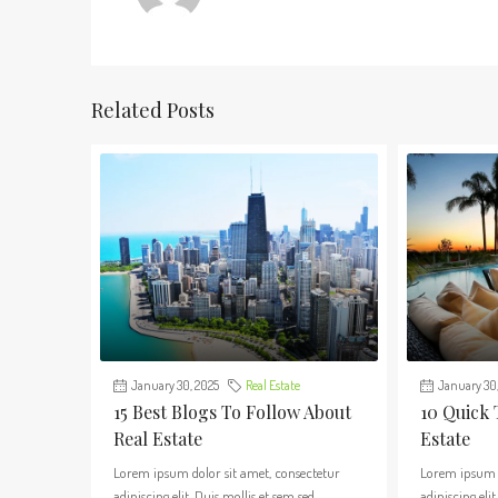
Related Posts
January 30, 2025
Real Estate
January 30,
15 Best Blogs To Follow About
10 Quick 
Real Estate
Estate
Lorem ipsum dolor sit amet, consectetur
Lorem ipsum d
adipiscing elit. Duis mollis et sem sed
adipiscing elit