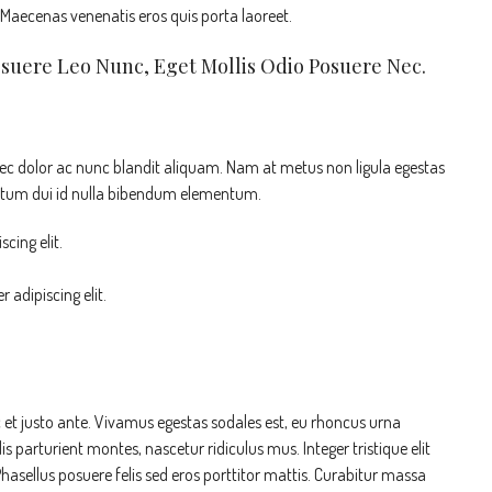
. Maecenas venenatis eros quis porta laoreet.
osuere Leo Nunc, Eget Mollis Odio Posuere Nec.
nec dolor ac nunc blandit aliquam. Nam at metus non ligula egestas
ntum dui id nulla bibendum elementum.
cing elit.
 adipiscing elit.
 et justo ante. Vivamus egestas sodales est, eu rhoncus urna
parturient montes, nascetur ridiculus mus. Integer tristique elit
asellus posuere felis sed eros porttitor mattis. Curabitur massa