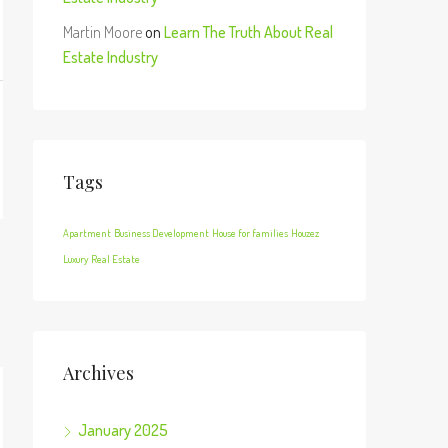
Martin Moore
on
Learn The Truth About Real
Estate Industry
Tags
Apartment
Business Development
House for families
Houzez
Luxury
Real Estate
Archives
January 2025