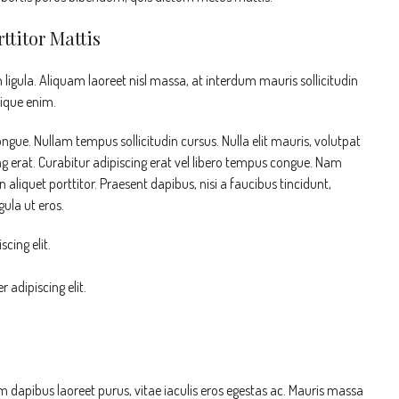
ttitor Mattis
ligula. Aliquam laoreet nisl massa, at interdum mauris sollicitudin
stique enim.
congue. Nullam tempus sollicitudin cursus. Nulla elit mauris, volutpat
ing erat. Curabitur adipiscing erat vel libero tempus congue. Nam
liquet porttitor. Praesent dapibus, nisi a faucibus tincidunt,
ula ut eros.
cing elit.
 adipiscing elit.
 dapibus laoreet purus, vitae iaculis eros egestas ac. Mauris massa