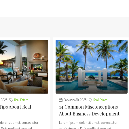
 2025
Real Estate
January 30, 2025
Real Estate
Tips About Real
14 Common Misconceptions
About Business Development
olor sit amet, consectetur
Lorem ipsum dolor sit amet, consectetur
. Duis mollis et sem sed
adipiscing elit. Duis mollis et sem sed