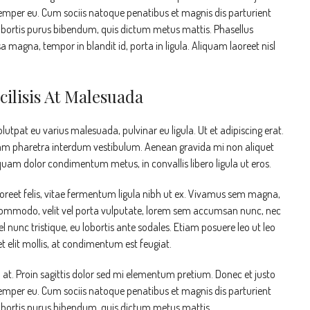
emper eu. Cum sociis natoque penatibus et magnis dis parturient
 lobortis purus bibendum, quis dictum metus mattis. Phasellus
a magna, tempor in blandit id, porta in ligula. Aliquam laoreet nisl
cilisis At Malesuada
olutpat eu varius malesuada, pulvinar eu ligula. Ut et adipiscing erat.
 Nam pharetra interdum vestibulum. Aenean gravida mi non aliquet
, quam dolor condimentum metus, in convallis libero ligula ut eros.
aoreet felis, vitae fermentum ligula nibh ut ex. Vivamus sem magna,
 commodo, velit vel porta vulputate, lorem sem accumsan nunc, nec
el nunc tristique, eu lobortis ante sodales. Etiam posuere leo ut leo
get elit mollis, at condimentum est feugiat.
n at. Proin sagittis dolor sed mi elementum pretium. Donec et justo
emper eu. Cum sociis natoque penatibus et magnis dis parturient
 lobortis purus bibendum, quis dictum metus mattis.