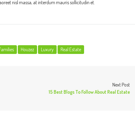
aoreet nisl massa, at interdum mauris sollicitudin et.
families
Houzez
Luxury
Real Estate
Next Post
15 Best Blogs To Follow About Real Estate