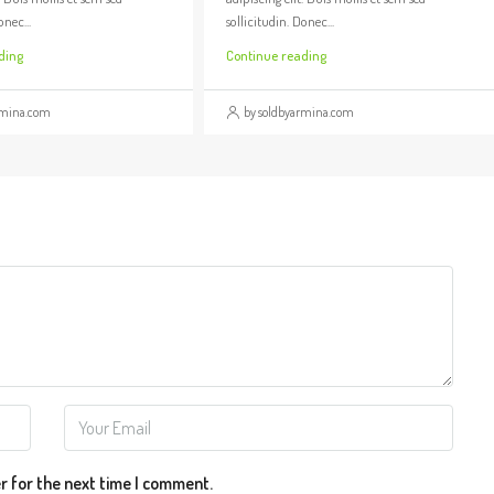
onec...
sollicitudin. Donec...
ding
Continue reading
rmina.com
by soldbyarmina.com
r for the next time I comment.