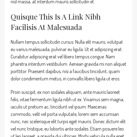
nisl massa, at interdum mauris sollicitudin et.
Quisque This Is A Link Nibh
Facilisis At Malesuada
Nullam tempus sollicitudin cursus. Nulla elit mauris, volutpat
eu varius malesuada, pulvinar eu ligula. Ut et adipiscing erat.
Curabitur adipiscing erat vel libero tempus congue. Nam
pharetra interdum vestibulum. Aenean gravida mi non aliquet
porttitor. Praesent dapibus, nisi a faucibus tincidunt, quam
dolor condimentum metus, in convallis libero ligula ut eros.
Proin suscipit, ex non sodales aliquam, ante mauris laoreet
felis, vitae fermentum ligula nibh ut ex. Vivamus sem magna,
iaculis ut pretium ac, tincidunt vel ipsum. Maecenas
commodo, velit vel porta vulputate, lorem sem accumsan
nunc, nec scelerisque elit turpis eget mauris. Donec dictum elit
vel nunc tristique, eu lobortis ante sodales. Etiam posuere leo
ut leo laoreet, a gravida dui ultricies. Morbi vehicula nulla eget