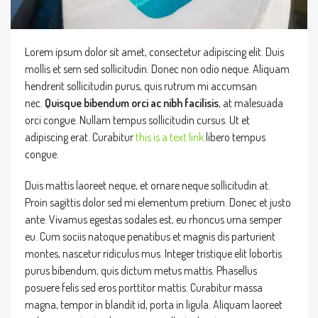
Lorem ipsum dolor sit amet, consectetur adipiscing elit. Duis
mollis et sem sed sollicitudin. Donec non odio neque. Aliquam
hendrerit sollicitudin purus, quis rutrum mi accumsan
nec.
Quisque bibendum orci ac nibh facilisis
, at malesuada
orci congue. Nullam tempus sollicitudin cursus. Ut et
adipiscing erat. Curabitur
this is a text link
libero tempus
congue.
Duis mattis laoreet neque, et ornare neque sollicitudin at.
Proin sagittis dolor sed mi elementum pretium. Donec et justo
ante. Vivamus egestas sodales est, eu rhoncus urna semper
eu. Cum sociis natoque penatibus et magnis dis parturient
montes, nascetur ridiculus mus. Integer tristique elit lobortis
purus bibendum, quis dictum metus mattis. Phasellus
posuere felis sed eros porttitor mattis. Curabitur massa
magna, tempor in blandit id, porta in ligula. Aliquam laoreet