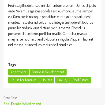
Proin sagittis dolor sed mi elementum pretium. Donec et justo
ante. Vivamus egestas sodales est, eu rhoncus urna semper
eu. Cum sociis natoque penatibus et magnis dis parturient
montes, nascetur ridiculus mus. Integer tristique elit lobortis
purus bibendum, quis dictum metus mattis. Phasellus
posuere felis sed eros porttitor mattis. Curabitur massa
magna, tempor in blandit id, porta in ligula. Aliquam laoreet
nisl massa, at interdum mauris sollicitudin et.
Tags
Apartment
Business Development
House for families
Houzez
Luxury
Real Estate
Prev Post
Real Estate Industry and